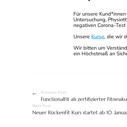
Für unsere Kund*innen 
Untersuchung, Physiot
negativen Corona-Test
Unsere
Kurse
, die wir
Wir bitten um Verständ
ein Höchstmaß an Siche
Post
Previous Post
FunctionalFit als zertifizierter Fitnessk
Navigation
Next Post
Neuer RückenFit Kurs startet ab 10. Janu