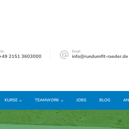
Tel:
Email
+49 2151 3603000
info@rundumfit-raeder.de
KURSE
TEAMWORK
JOBS
BLOG
AN