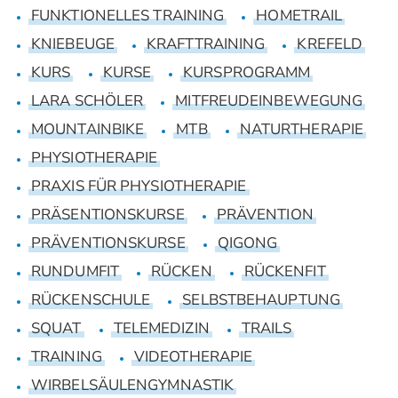
FUNKTIONELLES TRAINING
HOMETRAIL
KNIEBEUGE
KRAFTTRAINING
KREFELD
KURS
KURSE
KURSPROGRAMM
LARA SCHÖLER
MITFREUDEINBEWEGUNG
MOUNTAINBIKE
MTB
NATURTHERAPIE
PHYSIOTHERAPIE
PRAXIS FÜR PHYSIOTHERAPIE
PRÄSENTIONSKURSE
PRÄVENTION
PRÄVENTIONSKURSE
QIGONG
RUNDUMFIT
RÜCKEN
RÜCKENFIT
RÜCKENSCHULE
SELBSTBEHAUPTUNG
SQUAT
TELEMEDIZIN
TRAILS
TRAINING
VIDEOTHERAPIE
WIRBELSÄULENGYMNASTIK