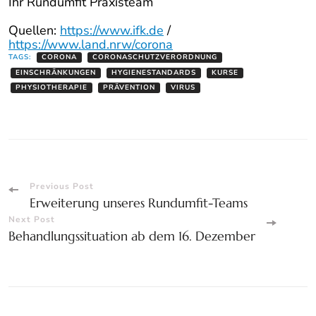
Ihr Rundumfit Praxisteam
Quellen:
https://www.ifk.de
/
https://www.land.nrw/corona
TAGS:
CORONA
CORONASCHUTZVERORDNUNG
EINSCHRÄNKUNGEN
HYGIENESTANDARDS
KURSE
PHYSIOTHERAPIE
PRÄVENTION
VIRUS
Post
Previous Post
Erweiterung unseres Rundumfit-Teams
Navigation
Next Post
Behandlungssituation ab dem 16. Dezember