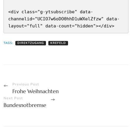
<div class="g-ytsubscribe" data-
channelid="UCIO7w6oDO0hhD1uWXelZfzw" data-
layout="full" data-count="hidden"></div>
TAGS:
DIREKTZUGANG
KREFELD
Post
Previous Post
Frohe Weihnachten
Navigation
Next Post
Bundesnotbremse