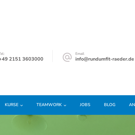
Tel:
Email
+49 2151 3603000
info@rundumfit-raeder.de
KURSE
TEAMWORK
JOBS
BLOG
AN