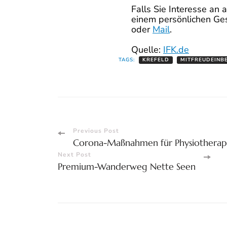
Falls Sie Interesse an
einem persönlichen Ges
oder
Mail
.
Quelle:
IFK.de
TAGS:
KREFELD
MITFREUDEINB
Post
Previous Post
Corona-Maßnahmen für Physiotherap
Navigation
Next Post
Premium-Wanderweg Nette Seen