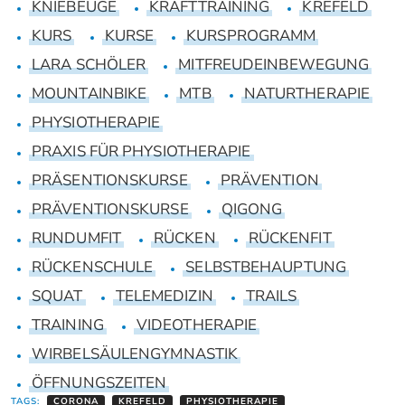
KNIEBEUGE
KRAFTTRAINING
KREFELD
KURS
KURSE
KURSPROGRAMM
LARA SCHÖLER
MITFREUDEINBEWEGUNG
MOUNTAINBIKE
MTB
NATURTHERAPIE
PHYSIOTHERAPIE
PRAXIS FÜR PHYSIOTHERAPIE
PRÄSENTIONSKURSE
PRÄVENTION
PRÄVENTIONSKURSE
QIGONG
RUNDUMFIT
RÜCKEN
RÜCKENFIT
RÜCKENSCHULE
SELBSTBEHAUPTUNG
SQUAT
TELEMEDIZIN
TRAILS
TRAINING
VIDEOTHERAPIE
WIRBELSÄULENGYMNASTIK
ÖFFNUNGSZEITEN
TAGS:
CORONA
KREFELD
PHYSIOTHERAPIE