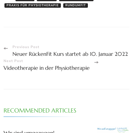
PRAXIS FÜR PHYSIOTHERAPIE
RUNDUMFIT
Post
Previous Post
Neuer RückenFit Kurs startet ab 10. Januar 2022
Navigation
Next Post
Videotherapie in der Physiotherapie
RECOMMENDED ARTICLES
Wir sind umgezogen!