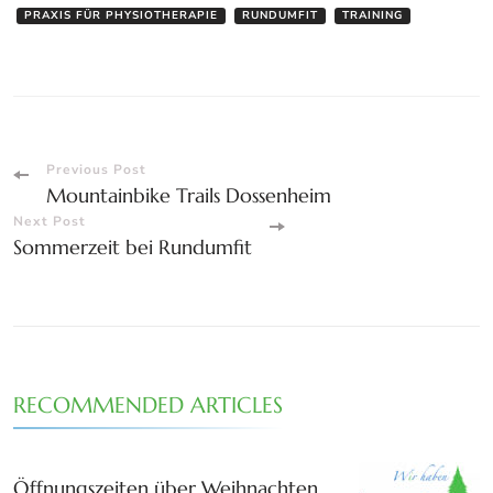
PRAXIS FÜR PHYSIOTHERAPIE
RUNDUMFIT
TRAINING
Post
Previous Post
Mountainbike Trails Dossenheim
Navigation
Next Post
Sommerzeit bei Rundumfit
RECOMMENDED ARTICLES
Öffnungszeiten über Weihnachten