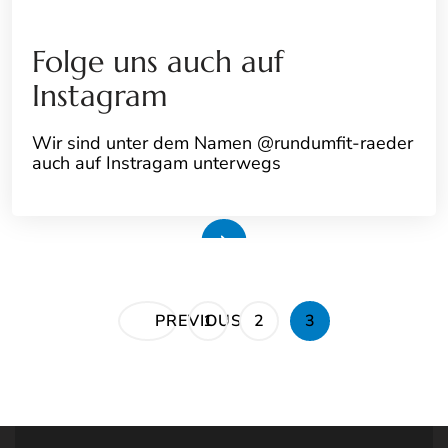
Folge uns auch auf
Instagram
Wir sind unter dem Namen @rundumfit-raeder
auch auf Instragam unterwegs
Weiterlesen
Seitennummerierung
PAGE
PAGE
PAGE
PREVIOUS
1
2
3
der
Beiträge