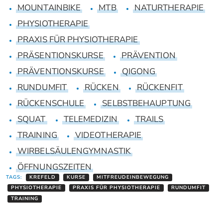
MOUNTAINBIKE
MTB
NATURTHERAPIE
PHYSIOTHERAPIE
PRAXIS FÜR PHYSIOTHERAPIE
PRÄSENTIONSKURSE
PRÄVENTION
PRÄVENTIONSKURSE
QIGONG
RUNDUMFIT
RÜCKEN
RÜCKENFIT
RÜCKENSCHULE
SELBSTBEHAUPTUNG
SQUAT
TELEMEDIZIN
TRAILS
TRAINING
VIDEOTHERAPIE
WIRBELSÄULENGYMNASTIK
ÖFFNUNGSZEITEN
TAGS:
KREFELD
KURSE
MITFREUDEINBEWEGUNG
PHYSIOTHERAPIE
PRAXIS FÜR PHYSIOTHERAPIE
RUNDUMFIT
TRAINING